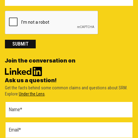
SUBMIT
Join the conversation on
Ask us a question!
Get the facts behind some common claims and questions about SRM.
Explore
Under the Lens
.
Ask a
Question
Form
(2026)